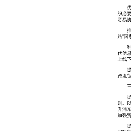
织必
贸易
路”
代信
上线
跨境
则。
升浦
加强