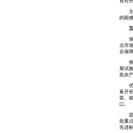
资对
的困
点市
合保
展试
批农
备开
装、
口。
批重
先进