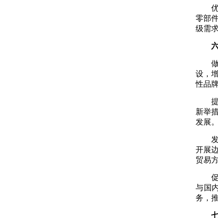
零部
级需
设，
性品
新举
发展
开展
贸易
与国
务，