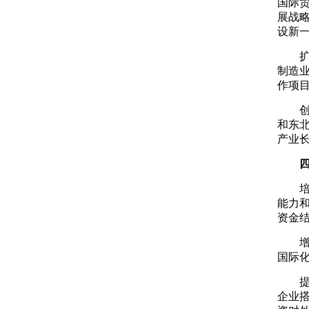
国际
展战
设新
制造
作项
和东
产业
能力
资金
国际
企业