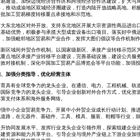
贸易通道。加快边境经济合作区和跨境经济合作区建设，扩大与
略，推动成渝地区双城经济圈建设，打造内陆开放战略高地。积
一批加工贸易梯度转移重点承接地和示范地。
扩大东北地区对外开放。支持东北地区开展大宗资源性商品进出
业基础优势，积极参与承揽大型成套设备出口项目。落实好中俄
目，加强毗邻地区贸易和产业合作，发挥大图们倡议等合作机制
创新区域间外贸合作机制。以国家级新区、承接产业转移示范区
北重点地区承接产业转移平台建设，完善基础设施，建设公共服
长效对接机制，深化中国加工贸易产品博览会等平台功能，加强
四、加强分类指导，优化经营主体
培育具有全球竞争力的龙头企业。在通信、电力、工程机械、轨
和国际竞争力的龙头企业。引导企业创新对外合作方式，优化资
结算支付体系和海外服务网络。
增强中小企业贸易竞争力。开展中小外贸企业成长行动计划。推进中
化道路，在元器件、基础件、工具、模具、服装、鞋帽等行业，鼓
提升协同发展水平。发挥行业龙头企业引领作用，探索组建企业
搭建资源和能力共享平台。引导企业与境外产业链上下游企业加