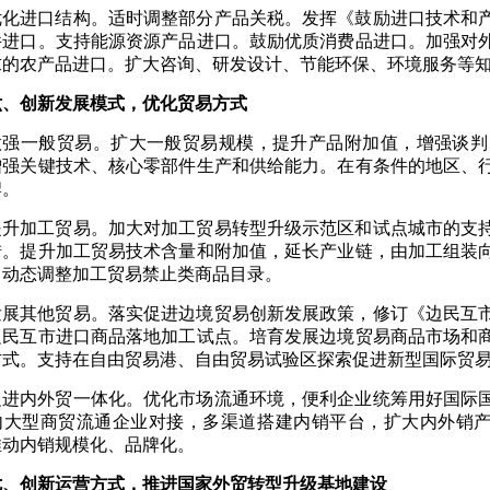
优化进口结构。适时调整部分产品关税。发挥《鼓励进口技术和
件进口。支持能源资源产品进口。鼓励优质消费品进口。加强对
求的农产品进口。扩大咨询、研发设计、节能环保、环境服务等
六、创新发展模式，优化贸易方式
做强一般贸易。扩大一般贸易规模，提升产品附加值，增强谈判
增强关键技术、核心零部件生产和供给能力。在有条件的地区、
牌。
提升加工贸易。加大对加工贸易转型升级示范区和试点城市的支
措。提升加工贸易技术含量和附加值，延长产业链，由加工组装
。动态调整加工贸易禁止类商品目录。
发展其他贸易。落实促进边境贸易创新发展政策，修订《边民互
边民互市进口商品落地加工试点。培育发展边境贸易商品市场和
方式。支持在自由贸易港、自由贸易试验区探索促进新型国际贸
促进内外贸一体化。优化市场流通环境，便利企业统筹用好国际
内大型商贸流通企业对接，多渠道搭建内销平台，扩大内外销产
推动内销规模化、品牌化。
七、创新运营方式，推进国家外贸转型升级基地建设