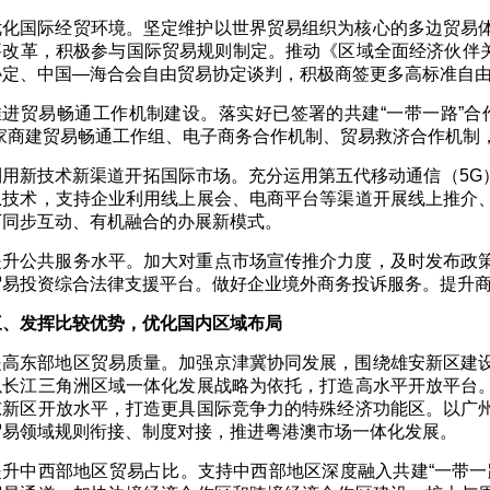
优化国际经贸环境。坚定维护以世界贸易组织为核心的多边贸易
要改革，积极参与国际贸易规则制定。推动《区域全面经济伙伴关
协定、中国—海合会自由贸易协定谈判，积极商签更多高标准自
推进贸易畅通工作机制建设。落实好已签署的共建“一带一路”合
国家商建贸易畅通工作组、电子商务合作机制、贸易救济合作机制
利用新技术新渠道开拓国际市场。充分运用第五代移动通信（5G
息技术，支持企业利用线上展会、电商平台等渠道开展线上推介
下同步互动、有机融合的办展新模式。
提升公共服务水平。加大对重点市场宣传推介力度，及时发布政
贸易投资综合法律支援平台。做好企业境外商务投诉服务。提升
三、发挥比较优势，优化国内区域布局
提高东部地区贸易质量。加强京津冀协同发展，围绕雄安新区建
以长江三角洲区域一体化发展战略为依托，打造高水平开放平台
东新区开放水平，打造更具国际竞争力的特殊经济功能区。以广
贸易领域规则衔接、制度对接，推进粤港澳市场一体化发展。
提升中西部地区贸易占比。支持中西部地区深度融入共建“一带一